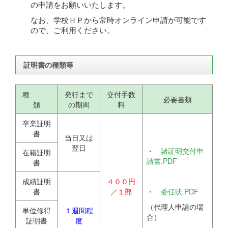
の申請をお願いいたします。
なお、学校ＨＰから常時オンライン申請が可能です
ので、ご利用ください。
証明書の種類等
種
発行まで
交付手数
必要書類
類
の期間
料
卒業証明
書
当日又は
翌日
・
諸証明交付申
在籍証明
請書.PDF
書
成績証明
４００円
書
／１部
・
委任状.PDF
（代理人申請の場
単位修得
１週間程
合）
証明書
度