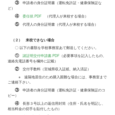
③
申請者の身分証明書（運転免許証・健康保険証な
ど）
④
委任状.PDF
（代理人が来校する場合）
⑤
代理人の身分証明書（代理人が来校する場合）
（２） 来校できない場合
〇 以下の書類を学校事務室あて郵送してください。
①
諸証明交付申請書.PDF
（必要事項を記入したもの、
連絡先電話番号を欄外に記載）
②
交付手数料（宮城県収入証紙、納入済証）
※ 遠隔地居住のため購入困難な場合には、事務室まで
ご連絡下さい。
③
申請者の身分証明書（運転免許証・健康保険証のコ
ピー）
④
長形３号以上の返信用封筒（住所・氏名を明記し、
相当料金の切手を貼付したもの）