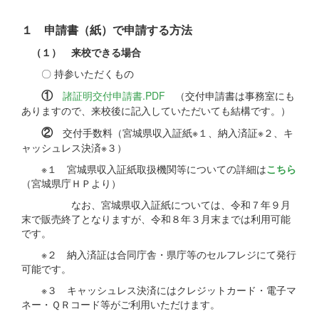
１ 申請書（紙）で申請する方法
（１） 来校できる場合
〇 持参いただくもの
①
諸証明交付申請書.PDF
（交付申請書は事務室にも
ありますので、来校後に記入していただいても結構です。）
②
交付手数料（宮城県収入証紙※１、納入済証※２、キ
ャッシュレス決済※３）
※１ 宮城県収入証紙取扱機関等についての詳細は
こちら
（宮城県庁ＨＰより）
なお、宮城県収入証紙については、令和７年９月
末で販売終了となりますが、令和８年３月末までは利用可能
です。
※２ 納入済証は合同庁舎・県庁等のセルフレジにて発行
可能です。
※３ キャッシュレス決済にはクレジットカード・電子マ
ネー・ＱＲコード等がご利用いただけます。