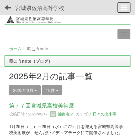
宮城県佐沼高等学校
Toggl
ホーム
咲こうnote
咲こうnote（ブログ）
2025年2月の記事一覧
2025年2月
10件
第７７回宮城県高校美術展
投稿日時 : 2025/02/17
編集者２
カテゴリ:
日々の出来事
1月25日（土）～29日（水）に77回目を迎える宮城県高等学
校美術展が、せんだいメディアテークにて開催されました。