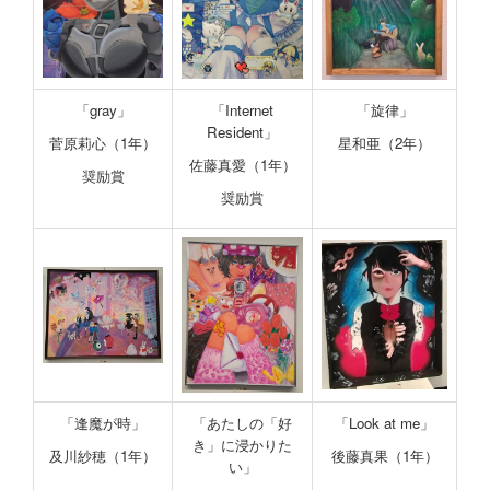
「gray」
「Internet
「旋律」
Resident」
菅原莉心（1年）
星和亜（2年）
佐藤真愛（1年）
奨励賞
奨励賞
「逢魔が時」
「あたしの「好
「Look at me」
き」に浸かりた
及川紗穂（1年）
後藤真果（1年）
い」