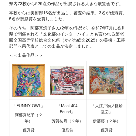
県内73校から529点の作品が出展される大きな展覧会です。
本校からは美術部16名が出品し、審査の結果、3名が優秀賞、
5名が奨励賞を受賞しました。
そのうち、阿部真悠子さん(2年)の作品が、令和7年7月に香川
県で開催される「文化部のインターハイ」とも言われる第49
回全国高等学校総合文化祭（かがわ総文2025）の美術・工芸
部門へ県代表としての出品が決定しました。
＜＜出品作品＞＞
「FUNNY OWL」
「Meat 404
「大江戸物ノ怪騒
Found」
乱図」
阿部真悠子（２
年）
芳賀祐月（２年）
伊藤葵（２年）
優秀賞
優秀賞
優秀賞