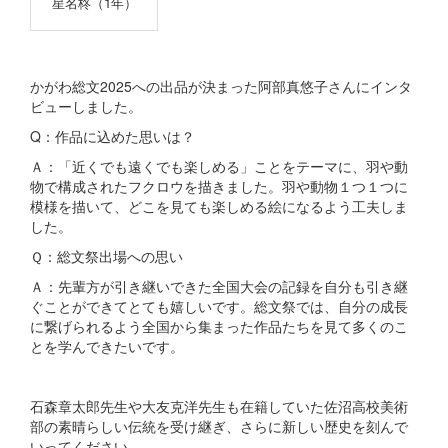
星名柊（1年）
かがわ総文2025への出品が決まった阿部真悠子さんにインタ
ビューしました。
Q：作品に込めた思いは？
Ａ：「近くでも遠くでも楽しめる」ことをテーマに、羽や動
物で構成されたフクロウを描きました。羽や動物１つ１つに
模様を描いて、どこを見ても楽しめる絵になるよう工夫しま
した。
Ｑ：総文祭出場への思い
Ａ：先輩方が引き継いできた全国大会の記録を自分も引き継
ぐことができてとても嬉しいです。総文祭では、自分の成長
に繋げられるよう全国から集まった作品たちを見て多くのこ
とを学んできたいです。
石森章太郎先生や大友克洋先生も在籍していた佐沼高校美術
部の素晴らしい伝統を受け継ぎ、さらに新しい歴史を刻んで
いってください。