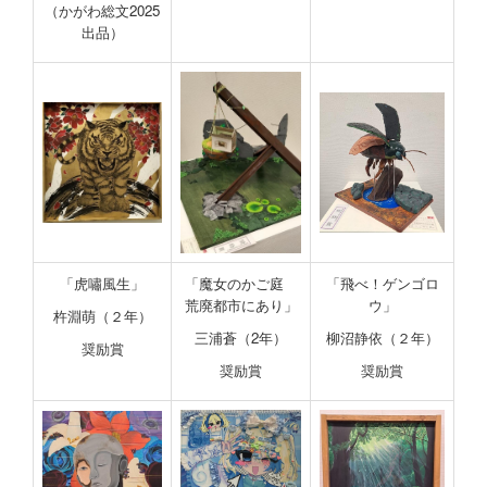
（かがわ総文2025
出品）
「虎嘯風生」
「魔女のかご庭
「飛べ！ゲンゴロ
荒廃都市にあり」
ウ」
杵淵萌（２年）
三浦蒼（2年）
柳沼静依（２年）
奨励賞
奨励賞
奨励賞