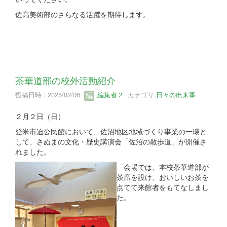
佐高美術部のさらなる活躍を期待します。
茶華道部の校外活動紹介
投稿日時 : 2025/02/06
編集者２
カテゴリ:
日々の出来事
２月２日（日）
登米市迫公民館において、佐沼地区地域づくり事業の一環と
して、さぬまの文化・歴史講演会「佐沼の散歩道」が開催さ
れました。
会場では、本校茶華道部が
茶席を設け、おいしいお茶を
点てて来館者をもてなしまし
た。