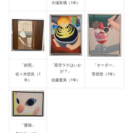
大場朱璃（1年）
「斜照」
「星空ラテはいか
「オーダー」
が？」
佐々木想良（1
菅原悠（1年）
年）
佐藤愛美（1年）
「愛猫」