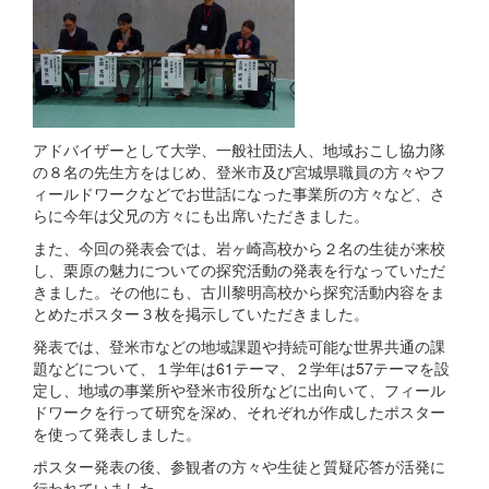
アドバイザーとして大学、一般社団法人、地域おこし協力隊
の８名の先生方をはじめ、登米市及び宮城県職員の方々やフ
ィールドワークなどでお世話になった事業所の方々など、さ
らに今年は父兄の方々にも出席いただきました。
また、今回の発表会では、岩ヶ崎高校から２名の生徒が来校
し、栗原の魅力についての探究活動の発表を行なっていただ
きました。その他にも、古川黎明高校から探究活動内容をま
とめたポスター３枚を掲示していただきました。
発表では、登米市などの地域課題や持続可能な世界共通の課
題などについて、１学年は61テーマ、２学年は57テーマを設
定し、地域の事業所や登米市役所などに出向いて、フィール
ドワークを行って研究を深め、それぞれが作成したポスター
を使って発表しました。
ポスター発表の後、参観者の方々や生徒と質疑応答が活発に
行われていました。