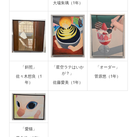
大場朱璃（1年）
「斜照」
「星空ラテはいか
「オーダー」
が？」
佐々木想良（1
菅原悠（1年）
年）
佐藤愛美（1年）
「愛猫」