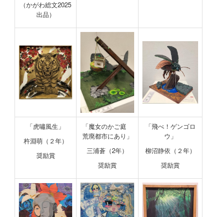
（かがわ総文2025
出品）
「虎嘯風生」
「魔女のかご庭
「飛べ！ゲンゴロ
荒廃都市にあり」
ウ」
杵淵萌（２年）
三浦蒼（2年）
柳沼静依（２年）
奨励賞
奨励賞
奨励賞