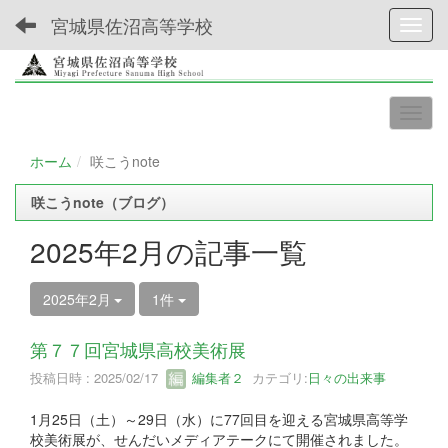
宮城県佐沼高等学校
Toggl
ホーム
咲こうnote
咲こうnote（ブログ）
2025年2月の記事一覧
2025年2月
1件
第７７回宮城県高校美術展
投稿日時 : 2025/02/17
編集者２
カテゴリ:
日々の出来事
1月25日（土）～29日（水）に77回目を迎える宮城県高等学
校美術展が、せんだいメディアテークにて開催されました。