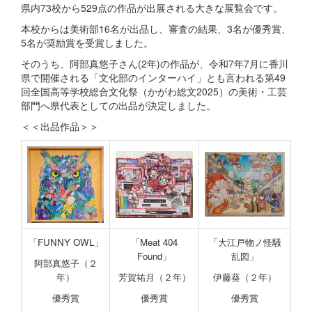
県内73校から529点の作品が出展される大きな展覧会です。
本校からは美術部16名が出品し、審査の結果、3名が優秀賞、
5名が奨励賞を受賞しました。
そのうち、阿部真悠子さん(2年)の作品が、令和7年7月に香川
県で開催される「文化部のインターハイ」とも言われる第49
回全国高等学校総合文化祭（かがわ総文2025）の美術・工芸
部門へ県代表としての出品が決定しました。
＜＜出品作品＞＞
「FUNNY OWL」
「Meat 404
「大江戸物ノ怪騒
Found」
乱図」
阿部真悠子（２
年）
芳賀祐月（２年）
伊藤葵（２年）
優秀賞
優秀賞
優秀賞