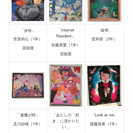
「gray」
「Internet
「旋律」
Resident」
菅原莉心（1年）
星和亜（2年）
佐藤真愛（1年）
奨励賞
奨励賞
「逢魔が時」
「あたしの「好
「Look at me」
き」に浸かりた
及川紗穂（1年）
後藤真果（1年）
い」