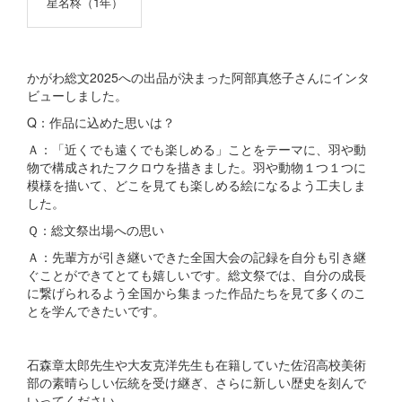
星名柊（1年）
かがわ総文2025への出品が決まった阿部真悠子さんにインタ
ビューしました。
Q：作品に込めた思いは？
Ａ：「近くでも遠くでも楽しめる」ことをテーマに、羽や動
物で構成されたフクロウを描きました。羽や動物１つ１つに
模様を描いて、どこを見ても楽しめる絵になるよう工夫しま
した。
Ｑ：総文祭出場への思い
Ａ：先輩方が引き継いできた全国大会の記録を自分も引き継
ぐことができてとても嬉しいです。総文祭では、自分の成長
に繋げられるよう全国から集まった作品たちを見て多くのこ
とを学んできたいです。
石森章太郎先生や大友克洋先生も在籍していた佐沼高校美術
部の素晴らしい伝統を受け継ぎ、さらに新しい歴史を刻んで
いってください。